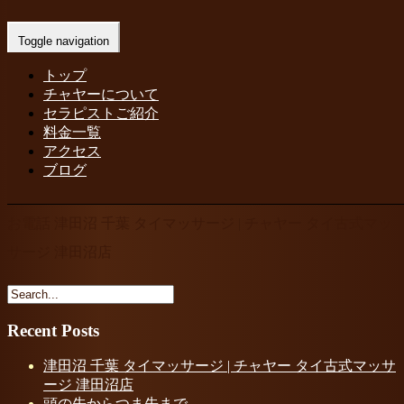
お電話 津田沼 千葉 タイマッサージ | チ
Toggle navigation
ャヤー タイ古式マッサージ 津田沼店
トップ
チャヤーについて
Home
-
-
お電話 津田沼 千葉…
セラピストご紹介
料金一覧
アクセス
ブログ
お電話 津田沼 千葉 タイマッサージ | チャヤー タイ古式マッ
サージ 津田沼店
Recent Posts
津田沼 千葉 タイマッサージ | チャヤー タイ古式マッサ
ージ 津田沼店
頭の先からつま先まで