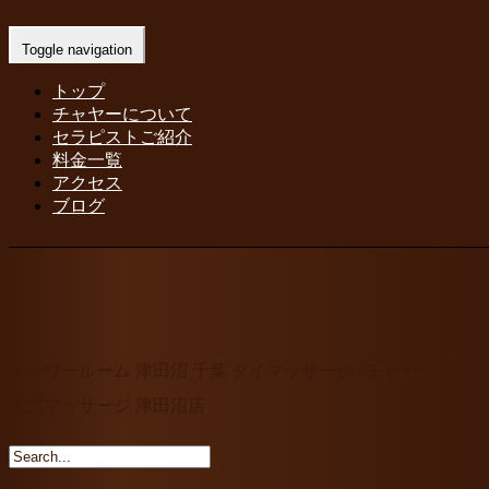
シャワールーム 津田沼 千葉 タイマッ
Toggle navigation
サージ | チャヤー タイ古式マッサージ
トップ
津田沼店
チャヤーについて
セラピストご紹介
Home
-
-
シャワールーム 津田沼 千葉…
料金一覧
アクセス
ブログ
シャワールーム 津田沼 千葉 タイマッサージ | チャヤー タイ
古式マッサージ 津田沼店